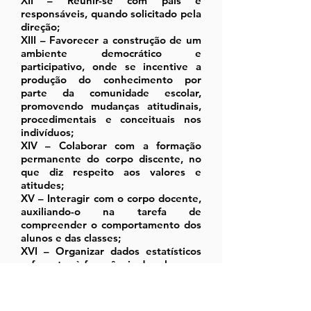
XII – Reunir-se com pais e
responsáveis, quando solicitado pela
direção;
XIII – Favorecer a construção de um
ambiente democrático e
participativo, onde se incentive a
produção do conhecimento por
parte da comunidade escolar,
promovendo mudanças atitudinais,
procedimentais e conceituais nos
indivíduos;
XIV – Colaborar com a formação
permanente do corpo discente, no
que diz respeito aos valores e
atitudes;
XV – Interagir com o corpo docente,
auxiliando-o na tarefa de
compreender o comportamento dos
alunos e das classes;
XVI – Organizar dados estatísticos
referentes à frequência dos alunos;
XVII – Buscar a cooperação dos
educandos, ouvindo-os com
paciência e atenção, orientando-os